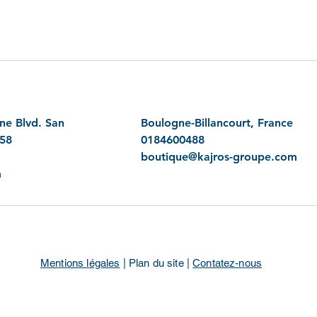
ine Blvd. San
Boulogne-Billancourt, France
158
0184600488
boutique@kajros-groupe.com
m
Mentions légales
| Plan du site |
Contatez-nous