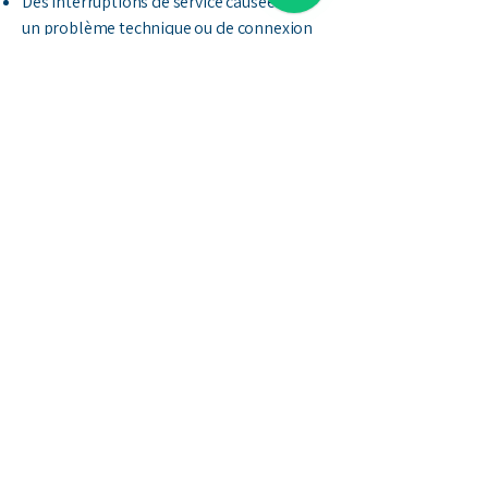
Des interruptions de service causées par
un problème technique ou de connexion
externe
10. Propriété intellectuelle
Tous les contenus du site, documents de
formation, outils ou supports transmis
sont protégés par le droit d’auteur.
Ils sont la propriété exclusive de Kajros
Groupe, sauf mention contraire.
Toute reproduction, diffusion ou
réutilisation sans autorisation est
strictement interdite.
11. Données personnelles
Les données collectées via le site ou les