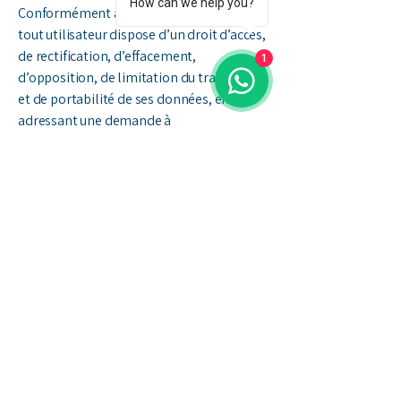
How can we help you?
Conformément à la législation en vigueur,
tout utilisateur dispose d’un droit d’accès,
de rectification, d’effacement,
1
d’opposition, de limitation du traitement,
et de portabilité de ses données, en
adressant une demande à
contact@kajros-groupe.com
.
Pour plus de détails, consultez notre
Politique de confidentialité
.
8. Liens hypertextes et cookies
Le site contient un certain nombre de
liens hypertextes vers d’autres sites.
Kajros Groupe n’a pas la possibilité de
vérifier le contenu des sites ainsi visités, et
n’assumera en conséquence aucune
responsabilité à ce titre.