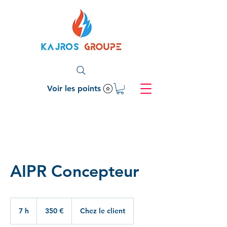
Voir les points
AIPR Concepteur
350
euros
7 h
7
350 €
Chez le client
h