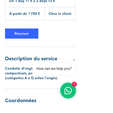
De 1 day 11 h à 2 days 15 h
D
e
À
1
partir
À partir de 1 750 €
Chez le client
de
d
1 750
a
euros
1
1
Réserver
h
à
2
d
a
Description du service
y
s
1
Conduite d’engins de terrassement,
How can we help you?
5
compacteurs, pelles, chargeuses, etc.
h
(catégories A à G selon l'engin).
1
Coordonnées
0184600488