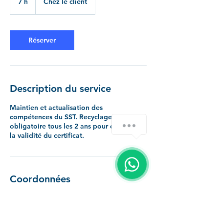
7 h
7
Chez le client
h
Réserver
Description du service
Maintien et actualisation des
compétences du SST. Recyclage
obligatoire tous les 2 ans pour conserver
la validité du certificat.
Coordonnées
0184600488
boutique@kajros-groupe.com
Boulogne-Billancourt, France